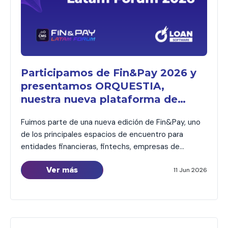
Participamos de Fin&Pay 2026 y
presentamos ORQUESTIA,
nuestra nueva plataforma de
automatización de
Fuimos parte de una nueva edición de Fin&Pay, uno
comunicaciones
de los principales espacios de encuentro para
entidades financieras, fintechs, empresas de
crédito y proveedores de tecnología que impulsan la
Ver más
evolución del ecosistema financiero. El evento nos
11 Jun 2026
permitió compartir una jornada de networking junto a
clientes, partners y referentes del sector,
intercambiando experiencias sobre los desafíos […]