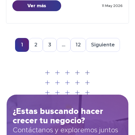
Ver más
más sensible. Distintas entidades financieras ya
11 May 2026
impulsan nuevos planes de financiación y extensión
de cuotas para acompañar esta realidad. Sin
embargo, este contexto no […]
1
2
3
…
12
Siguiente
¿Estas buscando hacer
crecer tu negocio?
Contáctanos y exploremos juntos