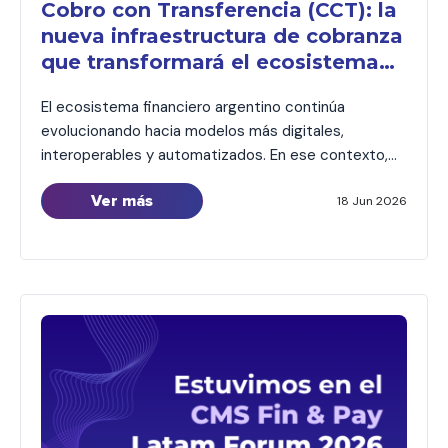
Cobro con Transferencia (CCT): la
nueva infraestructura de cobranza
que transformará el ecosistema
crediticio
El ecosistema financiero argentino continúa
evolucionando hacia modelos más digitales,
interoperables y automatizados. En ese contexto,
COELSA presentó recientemente el nuevo esquema
Ver más
de Cobro con Transferencia (CCT), una iniciativa
18 Jun 2026
impulsada por la Comunicación «A» 8406 del BCRA
que establece una nueva arquitectura para la
cobranza de préstamos. Aunque la salida a
producción está prevista para […]