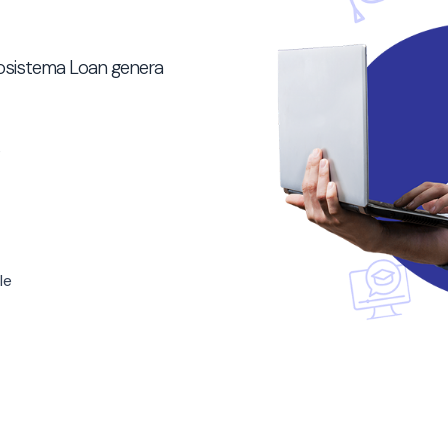
 ecosistema Loan genera
s
le