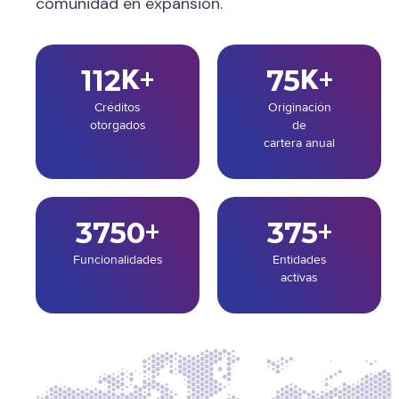
comunidad en expansión.
142
K+
95
K+
Créditos
Originación
otorgados
de
cartera anual
4750
+
475
+
Funcionalidades
Entidades
activas