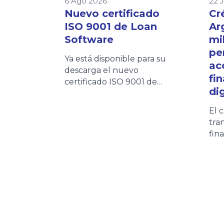
6 Ago 2026
22 
Nuevo certificado
Cr
ISO 9001 de Loan
Ar
Software
mi
pe
Ya está disponible para su
ac
descarga el nuevo
fi
certificado ISO 9001 de
dig
Loan Software. Este
documento refleja nuestro
El 
compromiso con la calidad
tra
y la mejora continua de los
fin
procesos. Los clientes
eco
podrán acceder al
con
certificado de forma rápida
pri
desde esta página o
inc
consultarlo también en
Arg
nuestra Wiki, donde
edi
encontrarán siempre la
Cré
versión vigente.