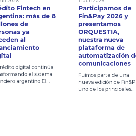
Jun 2026
11 Jun 2026
édito Fintech en
Participamos de
gentina: más de 8
Fin&Pay 2026 y
llones de
presentamos
rsonas ya
ORQUESTIA,
ceden al
nuestra nueva
nanciamiento
plataforma de
ital
automatización d
comunicaciones
crédito digital continúa
nsformando el sistema
Fuimos parte de una
anciero argentino El
nueva edición de Fin&P
sistema fintech se
uno de los principales
solida como uno de los
espacios de encuentro
ncipales motores de
para entidades financier
lusión financiera en
fintechs, empresas de
entina. Según la quinta
crédito y proveedores 
ción del Informe de
tecnología que impulsa
dito Fintech elaborado
evolución del ecosiste