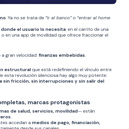
ino
. Ya no se trata de
“ir al banco”
o
“entrar al home
donde el usuario lo necesita
: en el carrito de una
o o en una app de movilidad que ofrece fraccionar el
 a gran velocidad:
finanzas embebidas
.
n estructural
que está redefiniendo el vínculo entre
 de esta revolución silenciosa hay algo muy potente:
in fricción, sin interrupciones y sin salir del
completas, marcas protagonistas
rmas de salud, servicios, movilidad
— están
ieros
.
entes accedan a
medios de pago, financiación,
ctamente desde sus canales.