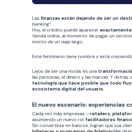
Las
finanzas están dejando de ser un dest
banking”
.
Hoy, el crédito puede aparecer
exactamente 
tienda online, al momento de pagar un servici
monto de un viaje largo.
Este fenómeno tiene nombre y está creciendo
Lejos de ser una moda, es una
transformació
las personas, el dinero y las marcas. Y detrás
tecnología que hace posible que todo fluya s
ecosistema digital del usuario
.
El nuevo escenario: experiencias 
Cada vez más empresas —
retailers, platafo
asumiendo un nuevo rol:
facilitadores financ
Sin convertirse en bancos, logran que sus cli
billeteras o programas de fidelización
dire