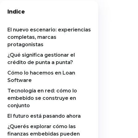
presentó recientemente el nuevo
Indice
esquema de Cobro con
Transferencia (CCT), una iniciativa
impulsada por la Comunicación
«A» 8406 del BCRA que establece
El nuevo escenario: experiencias
una nueva arquitectura para la
completas, marcas
cobranza de préstamos. Aunque
protagonistas
la salida a producción está
prevista para […]
¿Qué significa gestionar el
crédito de punta a punta?
Cómo lo hacemos en Loan
Software
Tecnología en red: cómo lo
embebido se construye en
conjunto
El futuro está pasando ahora
¿Querés explorar cómo las
finanzas embebidas pueden