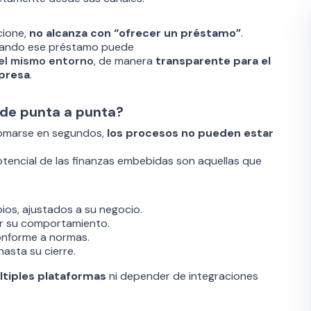
cione,
no alcanza con “ofrecer un préstamo”
.
uando ese préstamo puede
del mismo entorno
, de manera
transparente para el
mpresa
.
o de punta a punta?
tomarse en segundos,
los procesos no pueden estar
encial de las finanzas embebidas son aquellas que
ios, ajustados a su negocio.
dar su comportamiento.
onforme a normas.
asta su cierre.
ltiples plataformas
ni depender de integraciones