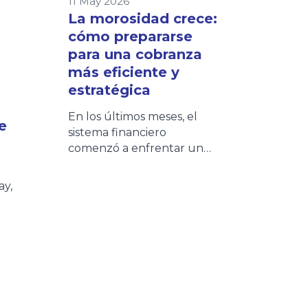
11 May 2026
La morosidad crece:
cómo prepararse
para una cobranza
más eficiente y
estratégica
En los últimos meses, el
e
sistema financiero
comenzó a enfrentar un
escenario cada vez más
desafiante: aumento de la
ay,
morosidad, mayores niveles
de refinanciación y clientes
con una capacidad de
as,
pago más sensible. Distintas
entidades financieras ya
de
impulsan nuevos planes de
n la
financiación y extensión de
ma
cuotas para acompañar