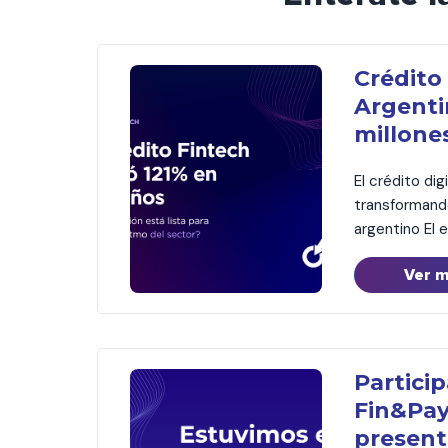
Crédito
Argenti
millone
ya acce
El crédito dig
financi
transformando
argentino El 
consolida co
Ver 
principales m
financiera en
quinta edició
Fintech elabo
Cámara Argent
Partici
millones de 
Fin&Pay
crédito fintec
presen