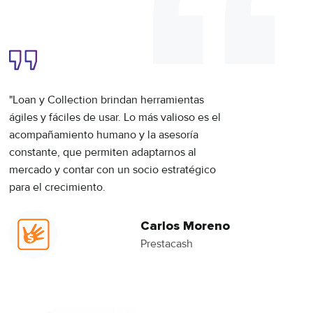
"Loan y Collection brindan herramientas
"En u
ágiles y fáciles de usar. Lo más valioso es el
profe
acompañamiento humano y la asesoría
para r
constante, que permiten adaptarnos al
cada 
mercado y contar con un socio estratégico
Felici
para el crecimiento.
trabaj
Carlos Moreno
Prestacash