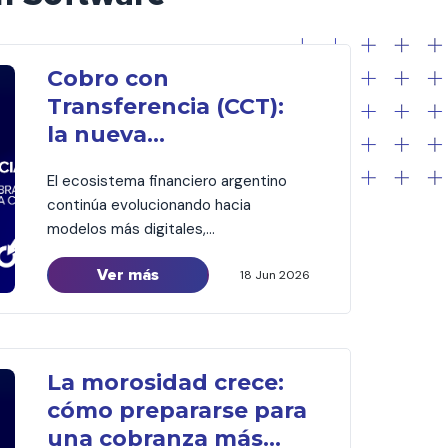
Cobro con
Transferencia (CCT):
la nueva
infraestructura de
El ecosistema financiero argentino
cobranza que
continúa evolucionando hacia
transformará el
modelos más digitales,
ecosistema crediticio
interoperables y automatizados. En
Ver más
ese contexto, COELSA presentó
18 Jun 2026
recientemente el nuevo esquema de
Cobro con Transferencia (CCT), una
iniciativa impulsada por la
Comunicación «A» 8406 del BCRA
La morosidad crece:
que establece una nueva
cómo prepararse para
arquitectura para la cobranza de
una cobranza más
préstamos. Aunque la salida a