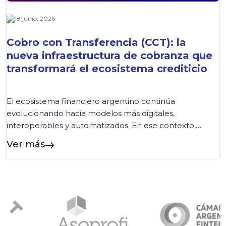
18 junio, 2026
Cobro con Transferencia (CCT): la
nueva infraestructura de cobranza que
transformará el ecosistema crediticio
El ecosistema financiero argentino continúa
evolucionando hacia modelos más digitales,
interoperables y automatizados. En ese contexto,
COELSA presentó recientemente el nuevo esquema
Ver más
de Cobro con Transferencia (CCT), una iniciativa
impulsada por la Comunicación «A» 8406 del BCRA
que establece una nueva arquitectura para la cobranza
de préstamos. Aunque la salida a producción está
prevista para […]...