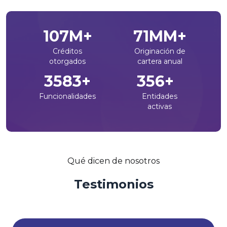
132
M+
88
MM+
Créditos
Originación de
otorgados
cartera anual
4416
+
440
+
Funcionalidades
Entidades
activas
Qué dicen de nosotros
Testimonios