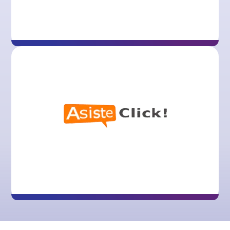
GupShup
Asisteclick