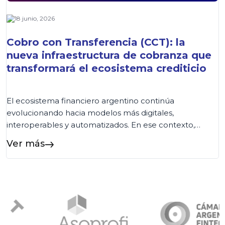
18 junio, 2026
Cobro con Transferencia (CCT): la
nueva infraestructura de cobranza que
transformará el ecosistema crediticio
El ecosistema financiero argentino continúa
evolucionando hacia modelos más digitales,
interoperables y automatizados. En ese contexto,
COELSA presentó recientemente el nuevo esquema
Ver más
de Cobro con Transferencia (CCT), una iniciativa
impulsada por la Comunicación «A» 8406 del BCRA
que establece una nueva arquitectura para la cobranza
de préstamos. Aunque la salida a producción está
prevista para […]...