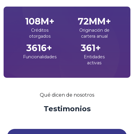
133
M+
89
MM+
Créditos
Originación de
otorgados
cartera anual
4450
+
445
+
Funcionalidades
Entidades
activas
Qué dicen de nosotros
Testimonios