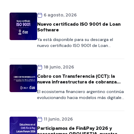
6 agosto, 2026
Nuevo certificado ISO 9001 de Loan
Software
Ya está disponible para su descarga el
nuevo certificado ISO 9001 de Loan
Software. Este documento refleja nuestro
compromiso con la calidad y la mejora
continua de los procesos. Los clientes
18 junio, 2026
podrán acceder al certificado de forma
rápida desde esta página o consultarlo
Cobro con Transferencia (CCT): la
también en nuestra Wiki, donde
nueva infraestructura de cobranza
encontrarán siempre la versión vigente.
que transformará el ecosistema
El ecosistema financiero argentino continúa
crediticio
evolucionando hacia modelos más digitales,
interoperables y automatizados. En ese
contexto, COELSA presentó recientemente
el nuevo esquema de Cobro con
11 junio, 2026
Transferencia (CCT), una iniciativa
impulsada por la Comunicación «A» 8406
Participamos de Fin&Pay 2026 y
del BCRA que establece una nueva
presentamos ORQUESTIA, nuestra