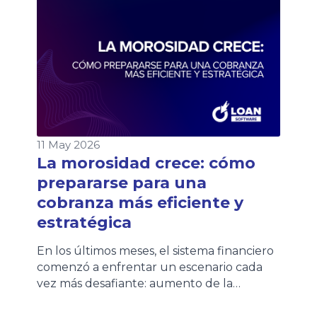
Comunicación «A» 8406 del BCRA que
establece una nueva arquitectura para la
cobranza de préstamos. Aunque la salida a
producción está prevista para […]
11 May 2026
La morosidad crece: cómo
prepararse para una
cobranza más eficiente y
estratégica
En los últimos meses, el sistema financiero
comenzó a enfrentar un escenario cada
vez más desafiante: aumento de la
morosidad, mayores niveles de
refinanciación y clientes con una