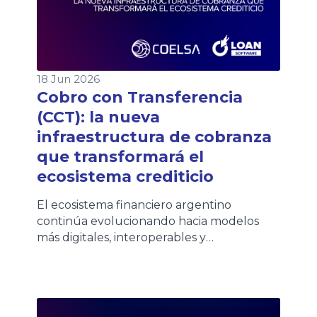
18 Jun 2026
Cobro con Transferencia
(CCT): la nueva
infraestructura de cobranza
que transformará el
ecosistema crediticio
El ecosistema financiero argentino
continúa evolucionando hacia modelos
más digitales, interoperables y
automatizados. En ese contexto, COELSA
presentó recientemente el nuevo
esquema de Cobro con Transferencia
(CCT), una iniciativa impulsada por la