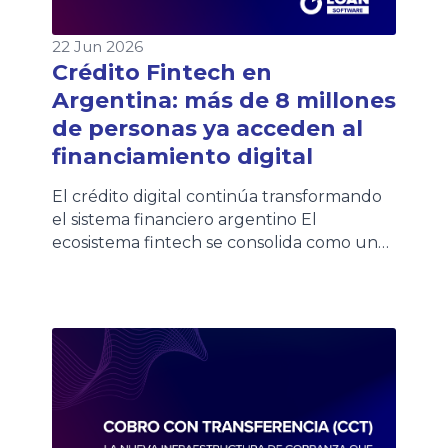
22 Jun 2026
Crédito Fintech en
Argentina: más de 8 millones
de personas ya acceden al
financiamiento digital
El crédito digital continúa transformando
el sistema financiero argentino El
ecosistema fintech se consolida como uno
de los principales motores de inclusión
financiera en Argentina. Según la quinta
edición del Informe de Crédito Fintech
elaborado por el ITBA y la Cámara
Argentina Fintech, más de 8,1 millones de
personas ya acceden a crédito fintech en
[…]