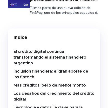
arquitectura para la cobranza de
nueva plataforma de automatización
Fuimos parte de una nueva edición de
de comunicaciones
préstamos. Aunque la salida a producción
Fin&Pay, uno de los principales espacios de
está prevista para […]
encuentro para entidades financieras,
fintechs, empresas de crédito y
proveedores de tecnología que impulsan la
evolución del ecosistema financiero. El
Indice
evento nos permitió compartir una jornada
de networking junto a clientes, partners y
referentes del sector, intercambiando
experiencias sobre los desafíos […]
El crédito digital continúa
transformando el sistema financiero
argentino
Inclusión financiera: el gran aporte de
las fintech
Más créditos, pero de menor monto
Los desafíos del crecimiento del crédito
digital
Tecnología y datos: la clave para la