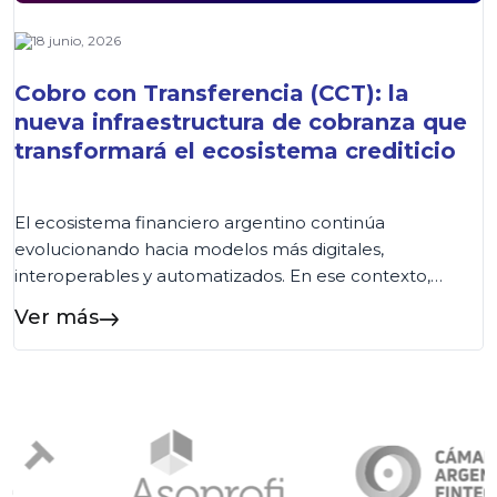
18 junio, 2026
Cobro con Transferencia (CCT): la
nueva infraestructura de cobranza que
transformará el ecosistema crediticio
El ecosistema financiero argentino continúa
evolucionando hacia modelos más digitales,
interoperables y automatizados. En ese contexto,
COELSA presentó recientemente el nuevo esquema
Ver más
de Cobro con Transferencia (CCT), una iniciativa
impulsada por la Comunicación «A» 8406 del BCRA
que establece una nueva arquitectura para la cobranza
de préstamos. Aunque la salida a producción está
prevista para […]...