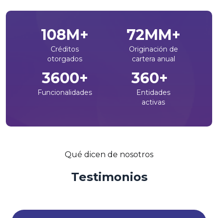
135
M+
89
MM+
Créditos
Originación de
otorgados
cartera anual
4483
+
448
+
Funcionalidades
Entidades
activas
Qué dicen de nosotros
Testimonios