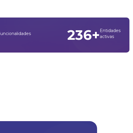
430
+
Entidades
Funcionalidades
activas