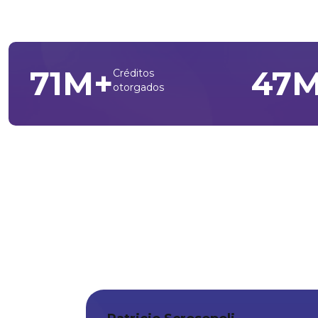
129
M+
86
Créditos
otorgados