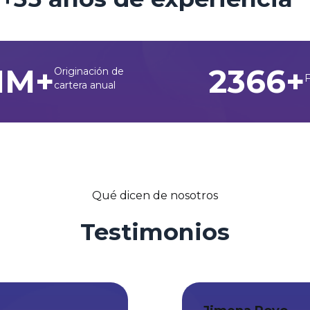
MM+
4300
+
Originación de
cartera anual
Qué dicen de nosotros
Testimonios