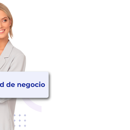
Nos eligen más de 200 e
Latinoamérica
Trayectoria
Loan Softw
En Loan, combinamos expe
ofrecer soluciones tecnológ
Nuestra trayectoria y enfo
permitido ser la opción pr
Argentina y Latinoamérica.
Más de 35 años de lide
bancario.
Compromiso con la mej
internacional ISO 9001.
Innovación tecnológic
clientes a la vanguardia
Desarrollo de solucione