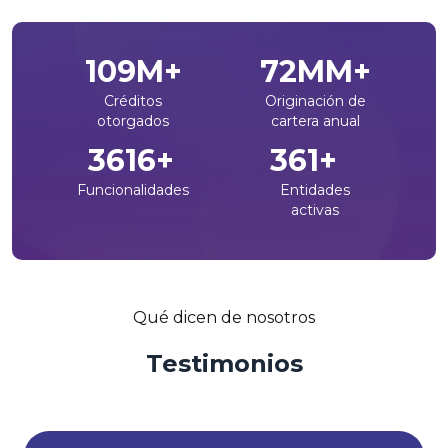
134
M+
89
MM+
Créditos
Originación de
otorgados
cartera anual
4450
+
445
+
Funcionalidades
Entidades
activas
Qué dicen de nosotros
Testimonios