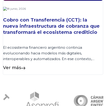
18 junio, 2026
Cobro con Transferencia (CCT): la
nueva infraestructura de cobranza que
transformará el ecosistema crediticio
El ecosistema financiero argentino continúa
evolucionando hacia modelos más digitales,
interoperables y automatizados. En ese contexto,
COELSA presentó recientemente el nuevo esquema
Ver más
de Cobro con Transferencia (CCT), una iniciativa
impulsada por la Comunicación «A» 8406 del BCRA
que establece una nueva arquitectura para la cobranza
de préstamos. Aunque la salida a producción está
prevista para […]...