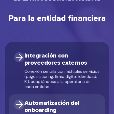
Para la entidad financiera
Oferta personalizada
Condiciones adaptadas al perfil del cliente
y reglas definidas por la entidad.
Integración con
Tokenización de datos
proveedores externos
Gestión segura de información sensible y
de los medios de pago.
Conexión sencilla con múltiples servicios
(pagos, scoring, firma digital, identidad,
BI), adaptándose a la operatoria de
cada entidad.
Firma digital
Formalización del préstamo online con
Automatización del
validez legal.
onboarding