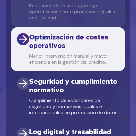
Reducción de tiempos y carga
operativa mediante procesos digitales
Confirmación de crédito
end-to-end.
Validación automática de la operación y
comunicación inmediata al cliente.
Optimización de costes
operativos
Menor intervención manual y mayor
Depósito en cuenta
eficiencia en la gestión del crédito.
Desembolso rápido y directo en la cuenta
bancaria del cliente.
Seguridad y cumplimiento
normativo
Cumplimiento de estándares de
seguridad y normativas locales e
internacionales en protección de datos.
Log digital y trazabilidad