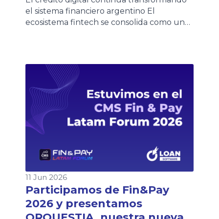
el sistema financiero argentino El
ecosistema fintech se consolida como uno
de los principales motores de inclusión
financiera en Argentina. Según la quinta
edición del Informe de Crédito Fintech
elaborado por el ITBA y la Cámara
Argentina Fintech, más de 8,1 millones de
personas ya acceden a crédito fintech en
[…]
11 Jun 2026
Participamos de Fin&Pay
2026 y presentamos
ORQUESTIA, nuestra nueva