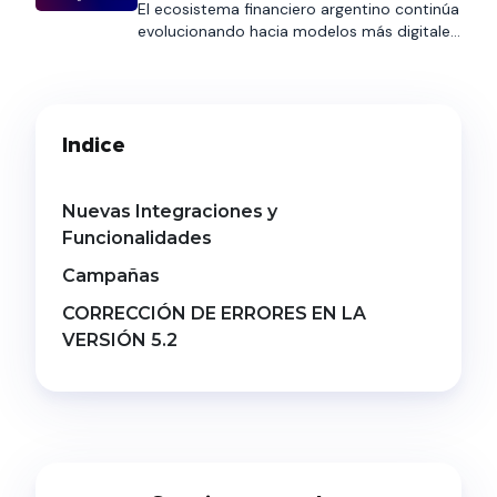
El ecosistema financiero argentino continúa
crediticio
evolucionando hacia modelos más digitales,
interoperables y automatizados. En ese
contexto, COELSA presentó recientemente
el nuevo esquema de Cobro con
Transferencia (CCT), una iniciativa
Indice
impulsada por la Comunicación «A» 8406
del BCRA que establece una nueva
arquitectura para la cobranza de
préstamos. Aunque la salida a producción
Nuevas Integraciones y
está prevista para […]
Funcionalidades
Campañas
CORRECCIÓN DE ERRORES EN LA
VERSIÓN 5.2