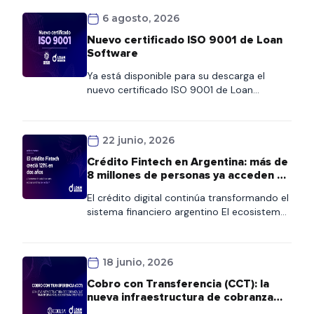
6 agosto, 2026
Nuevo certificado ISO 9001 de Loan
Software
Ya está disponible para su descarga el
nuevo certificado ISO 9001 de Loan
Software. Este documento refleja nuestro
compromiso con la calidad y la mejora
continua de los procesos. Los clientes
22 junio, 2026
podrán acceder al certificado de forma
rápida desde esta página o consultarlo
Crédito Fintech en Argentina: más de
también en nuestra Wiki, donde
8 millones de personas ya acceden al
encontrarán siempre la versión vigente.
financiamiento digital
El crédito digital continúa transformando el
sistema financiero argentino El ecosistema
fintech se consolida como uno de los
principales motores de inclusión financiera
en Argentina. Según la quinta edición del
18 junio, 2026
Informe de Crédito Fintech elaborado por el
ITBA y la Cámara Argentina Fintech, más de
Cobro con Transferencia (CCT): la
8,1 millones de personas ya acceden a
nueva infraestructura de cobranza
crédito fintech en […]
que transformará el ecosistema