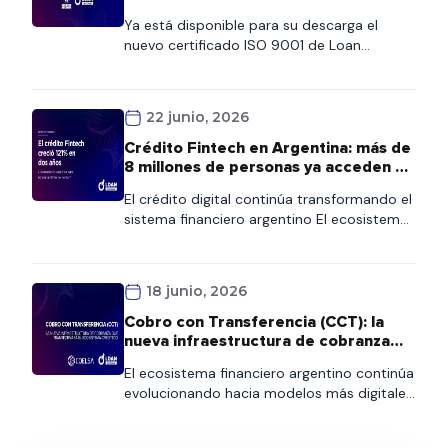
Ya está disponible para su descarga el
nuevo certificado ISO 9001 de Loan
Software. Este documento refleja nuestro
compromiso con la calidad y la mejora
continua de los procesos. Los clientes
22 junio, 2026
podrán acceder al certificado de forma
rápida desde esta página o consultarlo
Crédito Fintech en Argentina: más de
también en nuestra Wiki, donde
8 millones de personas ya acceden al
encontrarán siempre la versión vigente.
financiamiento digital
El crédito digital continúa transformando el
sistema financiero argentino El ecosistema
fintech se consolida como uno de los
principales motores de inclusión financiera
en Argentina. Según la quinta edición del
18 junio, 2026
Informe de Crédito Fintech elaborado por el
ITBA y la Cámara Argentina Fintech, más de
Cobro con Transferencia (CCT): la
8,1 millones de personas ya acceden a
nueva infraestructura de cobranza
crédito fintech en […]
que transformará el ecosistema
El ecosistema financiero argentino continúa
crediticio
evolucionando hacia modelos más digitales,
interoperables y automatizados. En ese
contexto, COELSA presentó recientemente