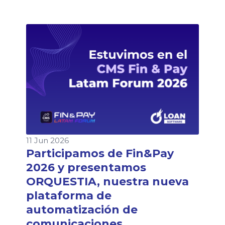
financiera en Argentina. Según la quinta
edición del Informe de Crédito Fintech
elaborado por el ITBA y la Cámara
Argentina Fintech, más de 8,1 millones de
personas ya acceden a crédito fintech en
[…]
11 Jun 2026
Participamos de Fin&Pay
2026 y presentamos
ORQUESTIA, nuestra nueva
plataforma de
automatización de
comunicaciones