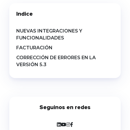
el nuevo esquema de Cobro con
Transferencia (CCT), una iniciativa
Indice
impulsada por la Comunicación «A» 8406
del BCRA que establece una nueva
arquitectura para la cobranza de
préstamos. Aunque la salida a producción
NUEVAS INTEGRACIONES Y
está prevista para […]
FUNCIONALIDADES
FACTURACIÓN
CORRECCIÓN DE ERRORES EN LA
VERSIÓN 5.3
Seguinos en redes