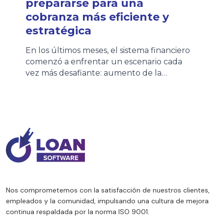
prepararse para una
cobranza más eficiente y
estratégica
En los últimos meses, el sistema financiero
comenzó a enfrentar un escenario cada
vez más desafiante: aumento de la
morosidad, mayores niveles de
refinanciación y clientes con una
capacidad de pago más sensible. Distintas
entidades financieras ya impulsan nuevos
planes de financiación y extensión de
cuotas para acompañar esta realidad. Sin
embargo, este contexto no […]
Nos comprometemos con la satisfacción de nuestros clientes,
empleados y la comunidad, impulsando una cultura de mejora
continua respaldada por la norma ISO 9001.