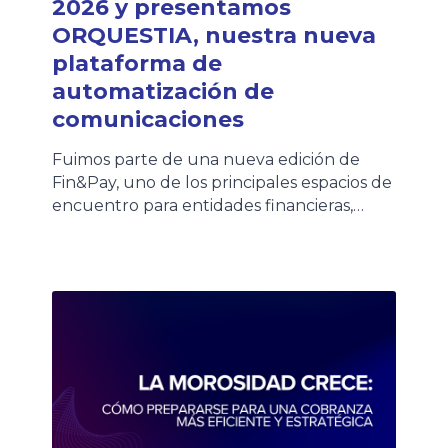
2026 y presentamos
ORQUESTIA, nuestra nueva
plataforma de
automatización de
comunicaciones
Fuimos parte de una nueva edición de
Fin&Pay, uno de los principales espacios de
encuentro para entidades financieras,
fintechs, empresas de crédito y
proveedores de tecnología que impulsan
la evolución del ecosistema financiero. El
evento nos permitió compartir una jornada
de networking junto a clientes, partners y
referentes del sector, intercambiando
experiencias sobre los desafíos […]