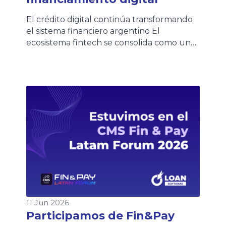
El crédito digital continúa transformando
el sistema financiero argentino El
ecosistema fintech se consolida como uno
de los principales motores de inclusión
financiera en Argentina. Según la quinta
edición del Informe de Crédito Fintech
elaborado por el ITBA y la Cámara
Argentina Fintech, más de 8,1 millones de
personas ya acceden a crédito fintech en
[…]
11 Jun 2026
Participamos de Fin&Pay