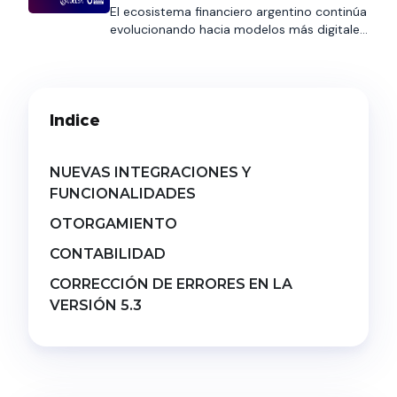
El ecosistema financiero argentino continúa
crediticio
evolucionando hacia modelos más digitales,
interoperables y automatizados. En ese
contexto, COELSA presentó recientemente
el nuevo esquema de Cobro con
Transferencia (CCT), una iniciativa
Indice
impulsada por la Comunicación «A» 8406
del BCRA que establece una nueva
arquitectura para la cobranza de
préstamos. Aunque la salida a producción
NUEVAS INTEGRACIONES Y
está prevista para […]
FUNCIONALIDADES
OTORGAMIENTO
CONTABILIDAD
CORRECCIÓN DE ERRORES EN LA
VERSIÓN 5.3