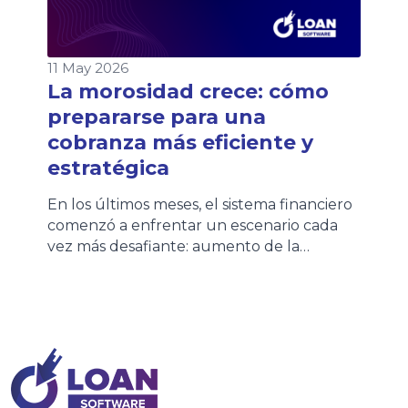
11 May 2026
La morosidad crece: cómo
prepararse para una
cobranza más eficiente y
estratégica
En los últimos meses, el sistema financiero
comenzó a enfrentar un escenario cada
vez más desafiante: aumento de la
morosidad, mayores niveles de
refinanciación y clientes con una
capacidad de pago más sensible. Distintas
entidades financieras ya impulsan nuevos
planes de financiación y extensión de
cuotas para acompañar esta realidad. Sin
embargo, este contexto no […]