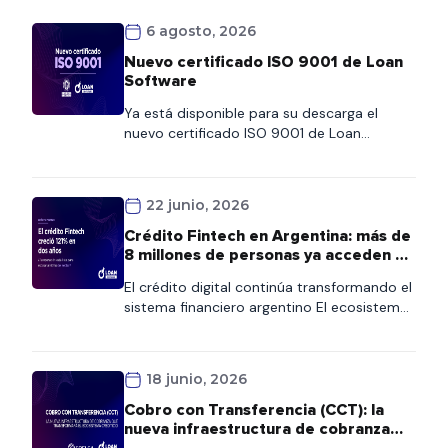
6 agosto, 2026
Nuevo certificado ISO 9001 de Loan
Software
Ya está disponible para su descarga el
nuevo certificado ISO 9001 de Loan
Software. Este documento refleja nuestro
compromiso con la calidad y la mejora
continua de los procesos. Los clientes
22 junio, 2026
podrán acceder al certificado de forma
rápida desde esta página o consultarlo
Crédito Fintech en Argentina: más de
también en nuestra Wiki, donde
8 millones de personas ya acceden al
encontrarán siempre la versión vigente.
financiamiento digital
El crédito digital continúa transformando el
sistema financiero argentino El ecosistema
fintech se consolida como uno de los
principales motores de inclusión financiera
en Argentina. Según la quinta edición del
18 junio, 2026
Informe de Crédito Fintech elaborado por el
ITBA y la Cámara Argentina Fintech, más de
Cobro con Transferencia (CCT): la
8,1 millones de personas ya acceden a
nueva infraestructura de cobranza
crédito fintech en […]
que transformará el ecosistema