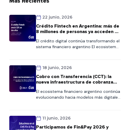
Más Recientes
22 junio, 2026
Crédito Fintech en Argentina: más de
8 millones de personas ya acceden al
financiamiento digital
El crédito digital continúa transformando el
sistema financiero argentino El ecosistema
fintech se consolida como uno de los
principales motores de inclusión financiera
en Argentina. Según la quinta edición del
18 junio, 2026
Informe de Crédito Fintech elaborado por el
ITBA y la Cámara Argentina Fintech, más de
Cobro con Transferencia (CCT): la
8,1 millones de personas ya acceden a
nueva infraestructura de cobranza
crédito fintech en […]
que transformará el ecosistema
El ecosistema financiero argentino continúa
crediticio
evolucionando hacia modelos más digitales,
interoperables y automatizados. En ese
contexto, COELSA presentó recientemente
el nuevo esquema de Cobro con
11 junio, 2026
Transferencia (CCT), una iniciativa
impulsada por la Comunicación «A» 8406
Participamos de Fin&Pay 2026 y