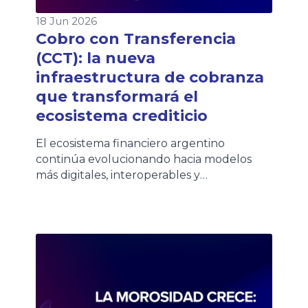
18 Jun 2026
Cobro con Transferencia
(CCT): la nueva
infraestructura de cobranza
que transformará el
ecosistema crediticio
El ecosistema financiero argentino
continúa evolucionando hacia modelos
más digitales, interoperables y
automatizados. En ese contexto, COELSA
presentó recientemente el nuevo
esquema de Cobro con Transferencia
(CCT), una iniciativa impulsada por la
Comunicación «A» 8406 del BCRA que
establece una nueva arquitectura para la
cobranza de préstamos. Aunque la salida a
producción está prevista para […]