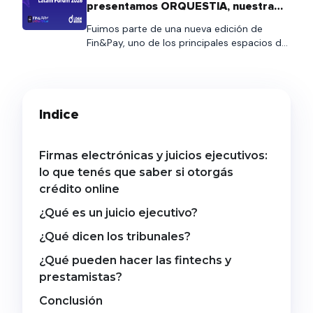
del BCRA que establece una nueva
presentamos ORQUESTIA, nuestra
arquitectura para la cobranza de
nueva plataforma de automatización
Fuimos parte de una nueva edición de
de comunicaciones
préstamos. Aunque la salida a producción
Fin&Pay, uno de los principales espacios de
está prevista para […]
encuentro para entidades financieras,
fintechs, empresas de crédito y
proveedores de tecnología que impulsan la
evolución del ecosistema financiero. El
Indice
evento nos permitió compartir una jornada
de networking junto a clientes, partners y
referentes del sector, intercambiando
experiencias sobre los desafíos […]
Firmas electrónicas y juicios ejecutivos:
lo que tenés que saber si otorgás
crédito online
¿Qué es un juicio ejecutivo?
¿Qué dicen los tribunales?
¿Qué pueden hacer las fintechs y
prestamistas?
Conclusión