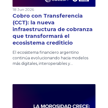
18 Jun 2026
Cobro con Transferencia
(CCT): la nueva
infraestructura de cobranza
que transformará el
ecosistema crediticio
El ecosistema financiero argentino
continúa evolucionando hacia modelos
más digitales, interoperables y
automatizados. En ese contexto, COELSA
presentó recientemente el nuevo
esquema de Cobro con Transferencia
(CCT), una iniciativa impulsada por la
Comunicación «A» 8406 del BCRA que
establece una nueva arquitectura para la
cobranza de préstamos. Aunque la salida a
producción está prevista para […]