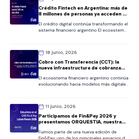
Crédito Fintech en Argentina: más de
8 millones de personas ya acceden al
financiamiento digital
El crédito digital continúa transformando el
sistema financiero argentino El ecosistema
fintech se consolida como uno de los
principales motores de inclusión financiera
en Argentina. Según la quinta edición del
18 junio, 2026
Informe de Crédito Fintech elaborado por el
ITBA y la Cámara Argentina Fintech, más de
Cobro con Transferencia (CCT): la
8,1 millones de personas ya acceden a
nueva infraestructura de cobranza
crédito fintech en […]
que transformará el ecosistema
El ecosistema financiero argentino continúa
crediticio
evolucionando hacia modelos más digitales,
interoperables y automatizados. En ese
contexto, COELSA presentó recientemente
el nuevo esquema de Cobro con
11 junio, 2026
Transferencia (CCT), una iniciativa
impulsada por la Comunicación «A» 8406
Participamos de Fin&Pay 2026 y
del BCRA que establece una nueva
presentamos ORQUESTIA, nuestra
arquitectura para la cobranza de
nueva plataforma de automatización
Fuimos parte de una nueva edición de
de comunicaciones
préstamos. Aunque la salida a producción
Fin&Pay, uno de los principales espacios de