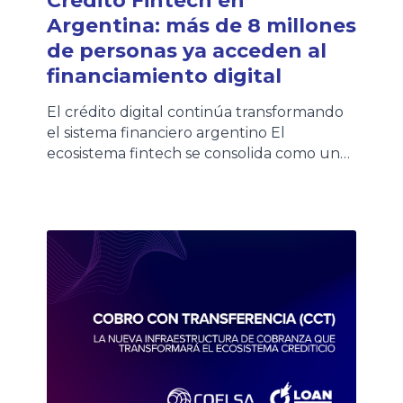
Crédito Fintech en
Argentina: más de 8 millones
de personas ya acceden al
financiamiento digital
El crédito digital continúa transformando
el sistema financiero argentino El
ecosistema fintech se consolida como uno
de los principales motores de inclusión
financiera en Argentina. Según la quinta
edición del Informe de Crédito Fintech
elaborado por el ITBA y la Cámara
Argentina Fintech, más de 8,1 millones de
personas ya acceden a crédito fintech en
[…]