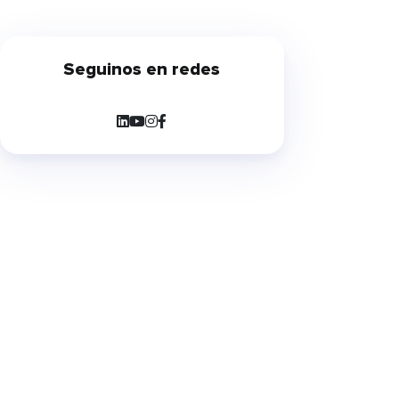
presentó recientemente el nuevo
esquema de Cobro con
Transferencia (CCT), una iniciativa
Seguinos en redes
impulsada por la Comunicación
«A» 8406 del BCRA que establece
una nueva arquitectura para la
cobranza de préstamos. Aunque
la salida a producción está
prevista para […]