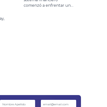
comenzó a enfrentar un
escenario cada vez más
desafiante: aumento de la
ay,
morosidad, mayores niveles
de refinanciación y clientes
con una capacidad de
as,
pago más sensible. Distintas
entidades financieras ya
de
impulsan nuevos planes de
n la
financiación y extensión de
ma
cuotas para acompañar
s
esta realidad. Sin embargo,
este contexto no […]
s y