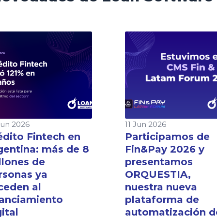
Jun 2026
11 Jun 2026
édito Fintech en
Participamos de
gentina: más de 8
Fin&Pay 2026 y
llones de
presentamos
rsonas ya
ORQUESTIA,
ceden al
nuestra nueva
nanciamiento
plataforma de
ital
automatización d