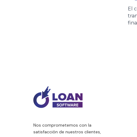
documento refleja nuestro
El 
compromiso con la calidad
tra
y la mejora continua de los
fin
procesos. Los clientes
eco
podrán acceder al
con
certificado de forma rápida
pri
desde esta página o
inc
consultarlo también en
Arg
nuestra Wiki, donde
edi
encontrarán siempre la
Cré
versión vigente.
por
Arg
8,1
acc
en 
Nos comprometemos con la
satisfacción de nuestros clientes,