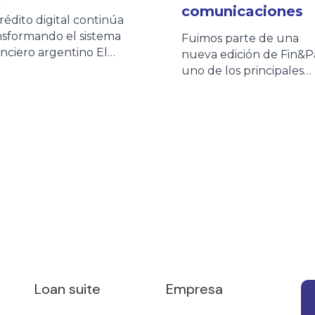
comunicaciones
crédito digital continúa
nsformando el sistema
Fuimos parte de una
anciero argentino El
nueva edición de Fin&P
sistema fintech se
uno de los principales
solida como uno de los
espacios de encuentro
ncipales motores de
para entidades financier
lusión financiera en
fintechs, empresas de
entina. Según la quinta
crédito y proveedores 
ción del Informe de
tecnología que impulsa
dito Fintech elaborado
evolución del ecosiste
 el ITBA y la Cámara
financiero. El evento no
entina Fintech, más de
permitió compartir una
 millones de personas ya
jornada de networking
eden a crédito fintech
junto a clientes, partner
[…]
referentes del sector,
intercambiando
experiencias sobre los
Loan suite
Empresa
desafíos […]