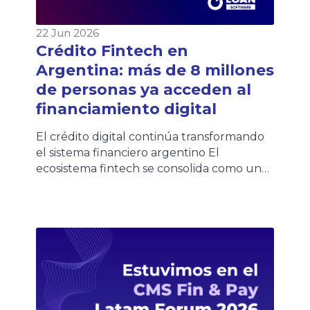
22 Jun 2026
Crédito Fintech en
Argentina: más de 8 millones
de personas ya acceden al
financiamiento digital
El crédito digital continúa transformando
el sistema financiero argentino El
ecosistema fintech se consolida como uno
de los principales motores de inclusión
financiera en Argentina. Según la quinta
edición del Informe de Crédito Fintech
elaborado por el ITBA y la Cámara
Argentina Fintech, más de 8,1 millones de
personas ya acceden a crédito fintech en
[…]