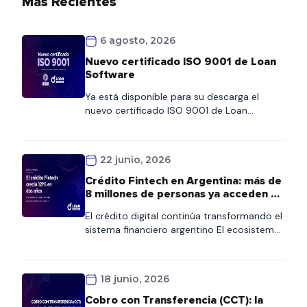
Más Recientes
6 agosto, 2026
Nuevo certificado ISO 9001 de Loan
Software
Ya está disponible para su descarga el
nuevo certificado ISO 9001 de Loan
Software. Este documento refleja nuestro
compromiso con la calidad y la mejora
continua de los procesos. Los clientes
22 junio, 2026
podrán acceder al certificado de forma
rápida desde esta página o consultarlo
Crédito Fintech en Argentina: más de
también en nuestra Wiki, donde
8 millones de personas ya acceden al
encontrarán siempre la versión vigente.
financiamiento digital
El crédito digital continúa transformando el
sistema financiero argentino El ecosistema
fintech se consolida como uno de los
principales motores de inclusión financiera
en Argentina. Según la quinta edición del
18 junio, 2026
Informe de Crédito Fintech elaborado por el
ITBA y la Cámara Argentina Fintech, más de
Cobro con Transferencia (CCT): la