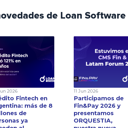
 novedades de Loan Software
Jun 2026
11 Jun 2026
édito Fintech en
Participamos de
gentina: más de 8
Fin&Pay 2026 y
llones de
presentamos
rsonas ya
ORQUESTIA,
ceden al
nuestra nueva