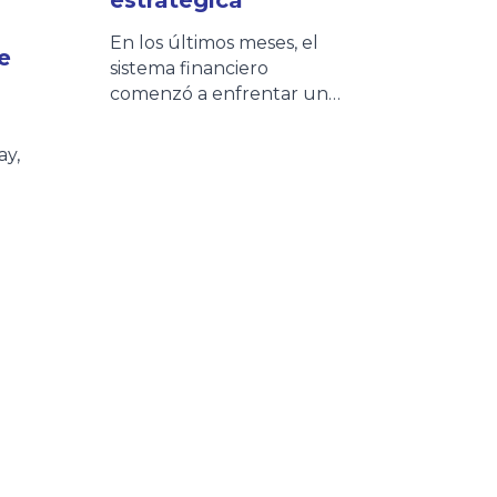
En los últimos meses, el
e
sistema financiero
comenzó a enfrentar un
escenario cada vez más
desafiante: aumento de la
ay,
morosidad, mayores niveles
de refinanciación y clientes
con una capacidad de
as,
pago más sensible. Distintas
entidades financieras ya
de
impulsan nuevos planes de
n la
financiación y extensión de
ma
cuotas para acompañar
s
esta realidad. Sin embargo,
este contexto no […]
s y