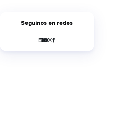
presentó recientemente el nuevo
esquema de Cobro con
Transferencia (CCT), una iniciativa
Seguinos en redes
impulsada por la Comunicación
«A» 8406 del BCRA que establece
una nueva arquitectura para la
cobranza de préstamos. Aunque
la salida a producción está
prevista para […]