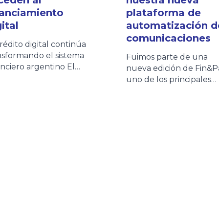
nanciamiento
plataforma de
ital
automatización d
comunicaciones
crédito digital continúa
nsformando el sistema
Fuimos parte de una
anciero argentino El
nueva edición de Fin&P
sistema fintech se
uno de los principales
solida como uno de los
espacios de encuentro
ncipales motores de
para entidades financier
lusión financiera en
fintechs, empresas de
entina. Según la quinta
crédito y proveedores 
ción del Informe de
tecnología que impulsa
dito Fintech elaborado
evolución del ecosiste
 el ITBA y la Cámara
financiero. El evento no
entina Fintech, más de
permitió compartir una
 millones de personas ya
jornada de networking
eden a crédito fintech
junto a clientes, partner
[…]
referentes del sector,
intercambiando