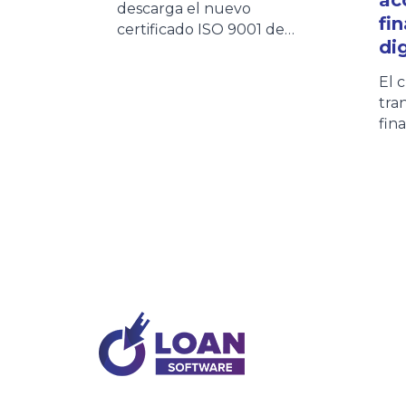
descarga el nuevo
fi
certificado ISO 9001 de
dig
Loan Software. Este
documento refleja nuestro
El 
compromiso con la calidad
tra
y la mejora continua de los
fin
procesos. Los clientes
eco
podrán acceder al
con
certificado de forma rápida
pri
desde esta página o
inc
consultarlo también en
Arg
nuestra Wiki, donde
edi
encontrarán siempre la
Cré
versión vigente.
por
Arg
8,1
acc
en 