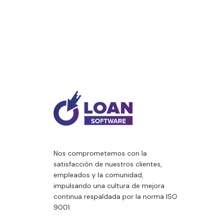
eco
podrán acceder al
con
certificado de forma rápida
pri
desde esta página o
inc
consultarlo también en
Arg
nuestra Wiki, donde
edi
encontrarán siempre la
Cré
versión vigente.
por
Arg
8,1
acc
en 
Nos comprometemos con la
satisfacción de nuestros clientes,
empleados y la comunidad,
impulsando una cultura de mejora
continua respaldada por la norma ISO
9001.