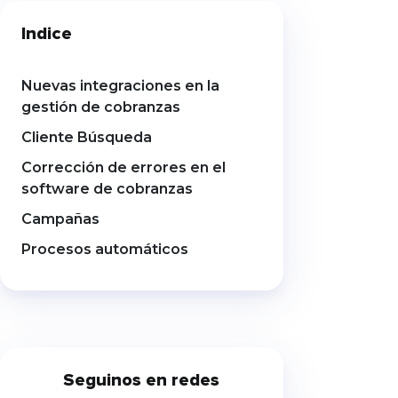
presentó recientemente el nuevo
Indice
esquema de Cobro con
Transferencia (CCT), una iniciativa
impulsada por la Comunicación
«A» 8406 del BCRA que establece
Nuevas integraciones en la
una nueva arquitectura para la
gestión de cobranzas
cobranza de préstamos. Aunque
Cliente Búsqueda
la salida a producción está
prevista para […]
Corrección de errores en el
software de cobranzas
Campañas
Procesos automáticos
Seguinos en redes