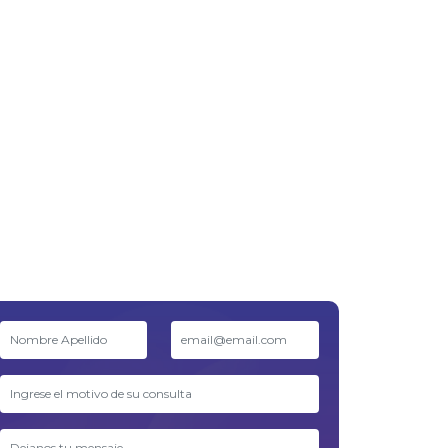
de refinanciación y clientes
con una capacidad de
as,
pago más sensible. Distintas
entidades financieras ya
de
impulsan nuevos planes de
n la
financiación y extensión de
ma
cuotas para acompañar
s
esta realidad. Sin embargo,
este contexto no […]
s y