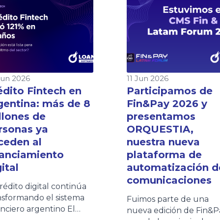
Jun 2026
11 Jun 2026
édito Fintech en
Participamos de
gentina: más de 8
Fin&Pay 2026 y
llones de
presentamos
rsonas ya
ORQUESTIA,
ceden al
nuestra nueva
nanciamiento
plataforma de
ital
automatización d
comunicaciones
crédito digital continúa
nsformando el sistema
Fuimos parte de una
anciero argentino El
nueva edición de Fin&P