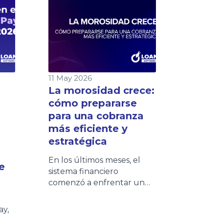
11 May 2026
La morosidad crece:
cómo prepararse
para una cobranza
más eficiente y
estratégica
En los últimos meses, el
e
sistema financiero
comenzó a enfrentar un
escenario cada vez más
desafiante: aumento de la
ay,
morosidad, mayores niveles