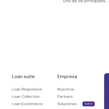
sistema fintech se
uno de los principales
solida como uno de los
espacios de encuentro
ncipales motores de
para entidades financier
lusión financiera en
fintechs, empresas de
entina. Según la quinta
crédito y proveedores 
ción del Informe de
tecnología que impulsa
dito Fintech elaborado
evolución del ecosiste
 el ITBA y la Cámara
financiero. El evento no
entina Fintech, más de
permitió compartir una
 millones de personas ya
jornada de networking
eden a crédito fintech
junto a clientes, partner
[…]
referentes del sector,
intercambiando
experiencias sobre los
Loan suite
Empresa
desafíos […]
Loan Responsive
Nosotros
Loan Collection
Partners
Loan Ecommerce
Soluciones
NUEVO