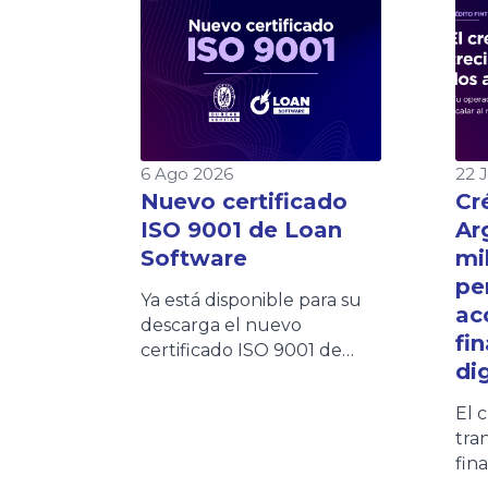
6 Ago 2026
22 
Nuevo certificado
Cr
ISO 9001 de Loan
Ar
Software
mi
pe
Ya está disponible para su
ac
descarga el nuevo
fi
certificado ISO 9001 de
dig
Loan Software. Este
documento refleja nuestro
El 
compromiso con la calidad
tra
y la mejora continua de los
fin
procesos. Los clientes