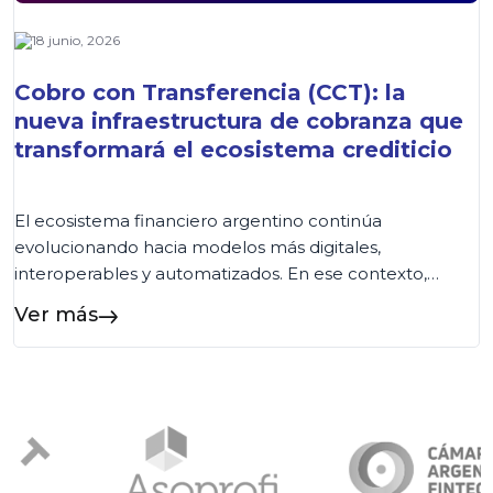
18 junio, 2026
Cobro con Transferencia (CCT): la
nueva infraestructura de cobranza que
transformará el ecosistema crediticio
El ecosistema financiero argentino continúa
evolucionando hacia modelos más digitales,
interoperables y automatizados. En ese contexto,
COELSA presentó recientemente el nuevo esquema
Ver más
de Cobro con Transferencia (CCT), una iniciativa
impulsada por la Comunicación «A» 8406 del BCRA
que establece una nueva arquitectura para la cobranza
de préstamos. Aunque la salida a producción está
prevista para […]...