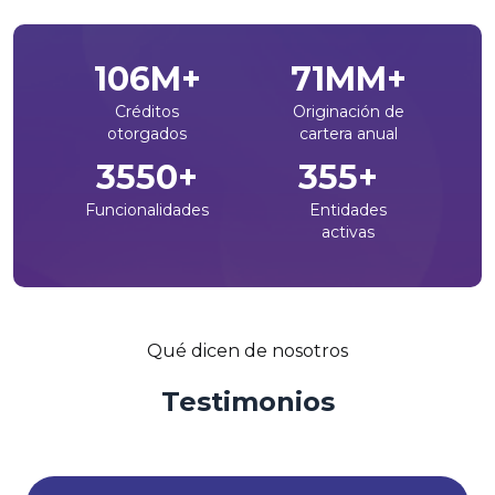
132
M+
88
MM+
Créditos
Originación de
otorgados
cartera anual
4416
+
441
+
Funcionalidades
Entidades
activas
Qué dicen de nosotros
Testimonios