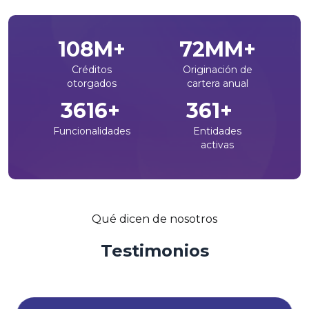
134
M+
89
MM+
Créditos
Originación de
otorgados
cartera anual
4466
+
446
+
Funcionalidades
Entidades
activas
Qué dicen de nosotros
Testimonios