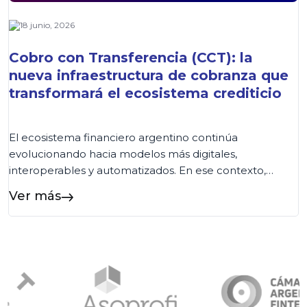
18 junio, 2026
Cobro con Transferencia (CCT): la
nueva infraestructura de cobranza que
transformará el ecosistema crediticio
El ecosistema financiero argentino continúa
evolucionando hacia modelos más digitales,
interoperables y automatizados. En ese contexto,
COELSA presentó recientemente el nuevo esquema
Ver más
de Cobro con Transferencia (CCT), una iniciativa
impulsada por la Comunicación «A» 8406 del BCRA
que establece una nueva arquitectura para la cobranza
de préstamos. Aunque la salida a producción está
prevista para […]...