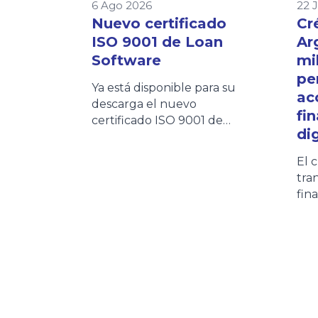
6 Ago 2026
22 
Nuevo certificado
Cr
ISO 9001 de Loan
Ar
Software
mi
pe
Ya está disponible para su
ac
descarga el nuevo
fi
certificado ISO 9001 de
dig
Loan Software. Este
documento refleja nuestro
El 
compromiso con la calidad
tra
y la mejora continua de los
fin
procesos. Los clientes
eco
podrán acceder al
con
certificado de forma rápida
pri
desde esta página o
inc
consultarlo también en
Arg
nuestra Wiki, donde
edi
encontrarán siempre la
Cré
versión vigente.