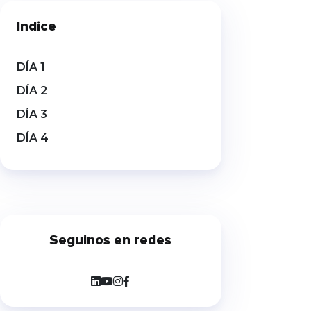
presentó recientemente el nuevo
Indice
esquema de Cobro con
Transferencia (CCT), una iniciativa
impulsada por la Comunicación
«A» 8406 del BCRA que establece
DÍA 1
una nueva arquitectura para la
DÍA 2
cobranza de préstamos. Aunque
la salida a producción está
DÍA 3
prevista para […]
DÍA 4
Seguinos en redes