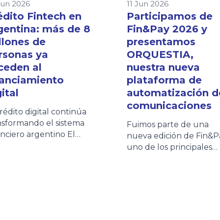
Jun 2026
11 Jun 2026
édito Fintech en
Participamos de
gentina: más de 8
Fin&Pay 2026 y
llones de
presentamos
rsonas ya
ORQUESTIA,
ceden al
nuestra nueva
nanciamiento
plataforma de
ital
automatización d
comunicaciones
crédito digital continúa
nsformando el sistema
Fuimos parte de una
anciero argentino El
nueva edición de Fin&P
sistema fintech se
uno de los principales
solida como uno de los
espacios de encuentro
ncipales motores de
para entidades financier
lusión financiera en
fintechs, empresas de
entina. Según la quinta
crédito y proveedores 
ción del Informe de
tecnología que impulsa
dito Fintech elaborado
evolución del ecosiste