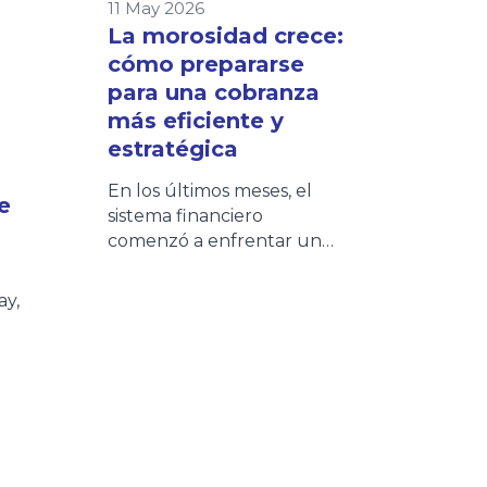
11 May 2026
La morosidad crece:
cómo prepararse
para una cobranza
más eficiente y
estratégica
En los últimos meses, el
e
sistema financiero
comenzó a enfrentar un
escenario cada vez más
desafiante: aumento de la
ay,
morosidad, mayores niveles
de refinanciación y clientes
con una capacidad de
as,
pago más sensible. Distintas
entidades financieras ya
de
impulsan nuevos planes de
n la
financiación y extensión de
ma